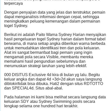
terpercaya
Dengan penyajian data yang jelas dan terstruktur, pemain
dapat menganalisis informasi dengan cepat, sehingga
meningkatkan peluang kemenangan dalam permainan
togel Sydney.
Berikut ini adalah Paito Warna Sydney Harian menyajikan
hasil pengeluaran togel Sydney harian dalam format tabel
berwarna, di mana setiap angka diberikan warna berbeda
untuk memudahkan identifikasi tren dan pola keluaran.
Alat ini sangat bermanfaat bagi pemain yang ingin
mengamati pola secara Visible, membantu mereka
memahami hasil pengundian sebelumnya dan
merumuskan strategi taruhan yang lebih efektif.
000 DISITUS Exclusive 4d kira di bulan yg lalu. Begitu
keluar angka dan dapat 4d +3d+2d akun saya langsung
diblokir/tidak bisa dibuka. Hati2 dengan situs RDTOTTO
dan SPECIAL4d. Situs abal-abal.
Pada halaman ini kami bisa melihat secara langsung data
keluaran SDY atau Sydney Swimming pools secara
lengkap selama one hundred hari terakhir.