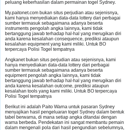
peluang keberhasilan dalam permainan togel Sydney.
My.paitonet.com bukan situs perjudian atau sejenisnya,
kami hanya menyediakan data-data lottery dari perbagai
sumber termasuk sebagaimana adanya beserta
instruments pengolah angka lainnya, kami tidak
bertanggung jawab terhadap hal-hal yang merugikan diri
anda karena kesalahan consequence, prediksi ataupun
kesalahan equipment yang kami miliki. Untuk BO
terpercaya Polisi Togel tempatnya
Angkanet bukan situs perjudian atau sejenisnya, kami
hanya menyediakan data-data lottery dari perbagai
sumber termasuk sebagaimana adanya beserta
equipment pengolah angka lainnya, kami tidak
bertanggung jawab terhadap hal-hal yang merugikan diri
anda karena kesalahan outcome, prediksi ataupun
kesalahan tools yang kami miliki. Untuk BO terpercaya
Polisi Togel tempatnya
Berikut ini adalah Paito Warna untuk pasaran Sydney
menyajikan hasil pengeluaran togel Sydney dalam bentuk
tabel berwarna, di mana setiap angka ditandai dengan
warna berbeda. Pendekatan ini sangat membantu pemain
dalam mengenali pola dari hasil pengundian sebelumnya,