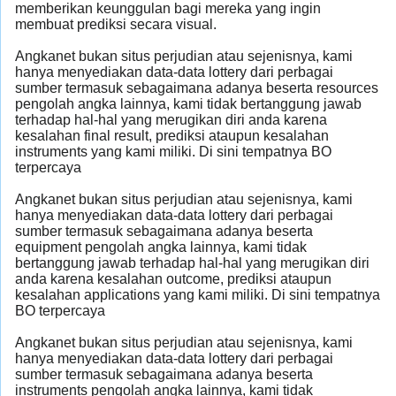
memberikan keunggulan bagi mereka yang ingin
membuat prediksi secara visual.
Angkanet bukan situs perjudian atau sejenisnya, kami
hanya menyediakan data-data lottery dari perbagai
sumber termasuk sebagaimana adanya beserta resources
pengolah angka lainnya, kami tidak bertanggung jawab
terhadap hal-hal yang merugikan diri anda karena
kesalahan final result, prediksi ataupun kesalahan
instruments yang kami miliki. Di sini tempatnya BO
terpercaya
Angkanet bukan situs perjudian atau sejenisnya, kami
hanya menyediakan data-data lottery dari perbagai
sumber termasuk sebagaimana adanya beserta
equipment pengolah angka lainnya, kami tidak
bertanggung jawab terhadap hal-hal yang merugikan diri
anda karena kesalahan outcome, prediksi ataupun
kesalahan applications yang kami miliki. Di sini tempatnya
BO terpercaya
Angkanet bukan situs perjudian atau sejenisnya, kami
hanya menyediakan data-data lottery dari perbagai
sumber termasuk sebagaimana adanya beserta
instruments pengolah angka lainnya, kami tidak